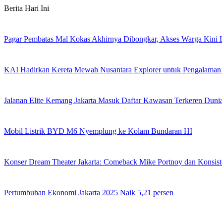
Skip
Berita Hari Ini
to
content
Pagar Pembatas Mal Kokas Akhirnya Dibongkar, Akses Warga Kini
KAI Hadirkan Kereta Mewah Nusantara Explorer untuk Pengalaman
Jalanan Elite Kemang Jakarta Masuk Daftar Kawasan Terkeren Duni
Mobil Listrik BYD M6 Nyemplung ke Kolam Bundaran HI
Konser Dream Theater Jakarta: Comeback Mike Portnoy dan Konsist
Pertumbuhan Ekonomi Jakarta 2025 Naik 5,21 persen