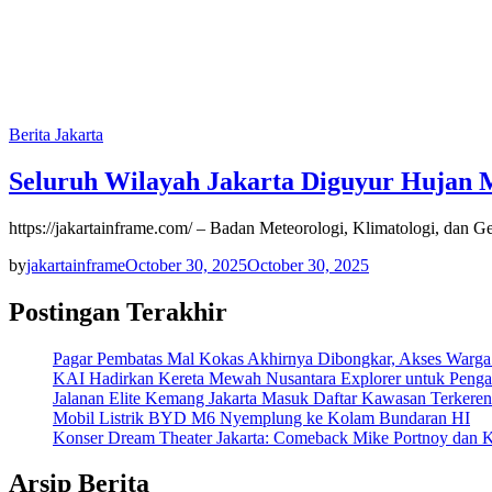
Berita Jakarta
Seluruh Wilayah Jakarta Diguyur Hujan M
https://jakartainframe.com/ – Badan Meteorologi, Klimatologi, dan
by
jakartainframe
October 30, 2025
October 30, 2025
Postingan Terakhir
Pagar Pembatas Mal Kokas Akhirnya Dibongkar, Akses Warga
KAI Hadirkan Kereta Mewah Nusantara Explorer untuk Penga
Jalanan Elite Kemang Jakarta Masuk Daftar Kawasan Terkere
Mobil Listrik BYD M6 Nyemplung ke Kolam Bundaran HI
Konser Dream Theater Jakarta: Comeback Mike Portnoy dan K
Arsip Berita