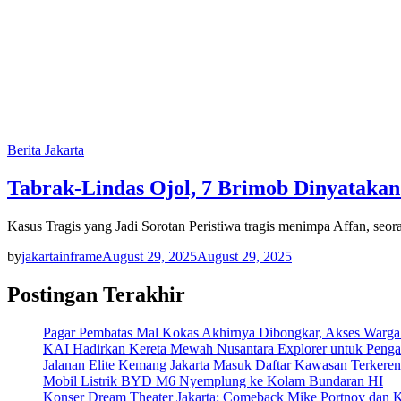
Berita Jakarta
Tabrak-Lindas Ojol, 7 Brimob Dinyatakan
Kasus Tragis yang Jadi Sorotan Peristiwa tragis menimpa Affan, seor
by
jakartainframe
August 29, 2025
August 29, 2025
Postingan Terakhir
Pagar Pembatas Mal Kokas Akhirnya Dibongkar, Akses Warga
KAI Hadirkan Kereta Mewah Nusantara Explorer untuk Penga
Jalanan Elite Kemang Jakarta Masuk Daftar Kawasan Terkere
Mobil Listrik BYD M6 Nyemplung ke Kolam Bundaran HI
Konser Dream Theater Jakarta: Comeback Mike Portnoy dan K