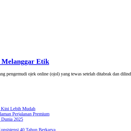
 Melanggar Etik
ang pengemudi ojek online (ojol) yang tewas setelah ditabrak dan dili
 Kini Lebih Mudah
laman Perjalanan Premium
n Dunia 2025
onsistensi 40 Tahun Berkarya