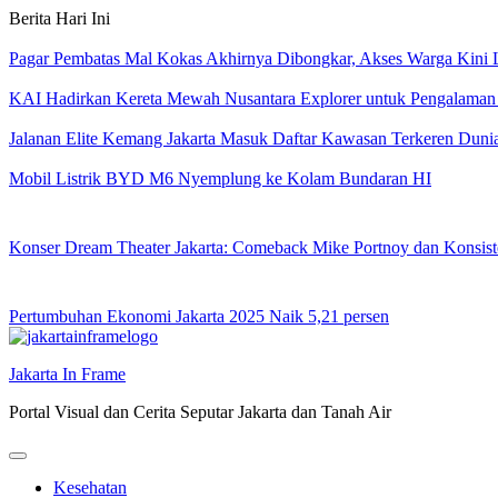
Skip
Berita Hari Ini
to
content
Pagar Pembatas Mal Kokas Akhirnya Dibongkar, Akses Warga Kini
KAI Hadirkan Kereta Mewah Nusantara Explorer untuk Pengalaman
Jalanan Elite Kemang Jakarta Masuk Daftar Kawasan Terkeren Duni
Mobil Listrik BYD M6 Nyemplung ke Kolam Bundaran HI
Konser Dream Theater Jakarta: Comeback Mike Portnoy dan Konsist
Pertumbuhan Ekonomi Jakarta 2025 Naik 5,21 persen
Jakarta In Frame
Portal Visual dan Cerita Seputar Jakarta dan Tanah Air
Kesehatan