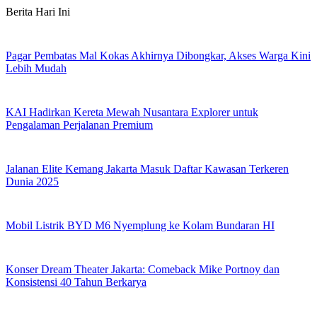
Skip
Berita Hari Ini
to
content
Pagar Pembatas Mal Kokas Akhirnya Dibongkar, Akses Warga Kini
Lebih Mudah
KAI Hadirkan Kereta Mewah Nusantara Explorer untuk
Pengalaman Perjalanan Premium
Jalanan Elite Kemang Jakarta Masuk Daftar Kawasan Terkeren
Dunia 2025
Mobil Listrik BYD M6 Nyemplung ke Kolam Bundaran HI
Konser Dream Theater Jakarta: Comeback Mike Portnoy dan
Konsistensi 40 Tahun Berkarya