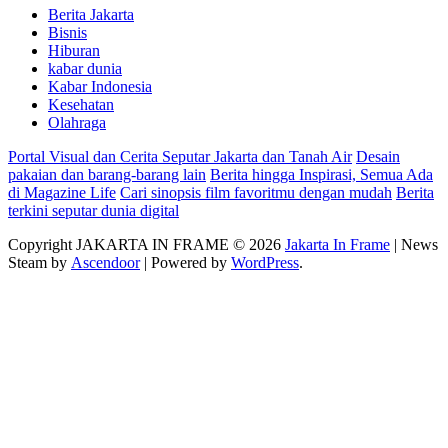
Berita Jakarta
Bisnis
Hiburan
kabar dunia
Kabar Indonesia
Kesehatan
Olahraga
Portal Visual dan Cerita Seputar Jakarta dan Tanah Air
Desain
pakaian dan barang-barang lain
Berita hingga Inspirasi, Semua Ada
di Magazine Life
Cari sinopsis film favoritmu dengan mudah
Berita
terkini seputar dunia digital
Copyright JAKARTA IN FRAME © 2026
Jakarta In Frame
| News
Steam by
Ascendoor
| Powered by
WordPress
.