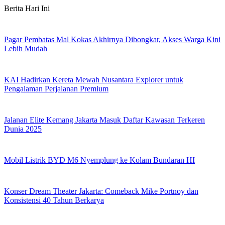
Skip
Berita Hari Ini
to
content
Pagar Pembatas Mal Kokas Akhirnya Dibongkar, Akses Warga Kini
Lebih Mudah
KAI Hadirkan Kereta Mewah Nusantara Explorer untuk
Pengalaman Perjalanan Premium
Jalanan Elite Kemang Jakarta Masuk Daftar Kawasan Terkeren
Dunia 2025
Mobil Listrik BYD M6 Nyemplung ke Kolam Bundaran HI
Konser Dream Theater Jakarta: Comeback Mike Portnoy dan
Konsistensi 40 Tahun Berkarya