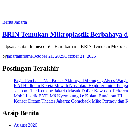
Berita Jakarta
BRIN Temukan Mikroplastik Berbahaya d
https://jakartainframe.com/ – Baru-baru ini, BRIN Temukan Mikropla
by
jakartainframe
October 21, 2025
October 21, 2025
Postingan Terakhir
Pagar Pembatas Mal Kokas Akhirnya Dibongkar, Akses Warga
KAI Hadirkan Kereta Mewah Nusantara Explorer untuk Penga
Jalanan Elite Kemang Jakarta Masuk Daftar Kawasan Terkere
Mobil Listrik BYD M6 Nyemplung ke Kolam Bundaran HI
Konser Dream Theater Jakarta: Comeback Mike Portnoy dan K
Arsip Berita
August 2026