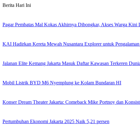
Skip
Berita Hari Ini
to
content
Pagar Pembatas Mal Kokas Akhirnya Dibongkar, Akses Warga Kini
KAI Hadirkan Kereta Mewah Nusantara Explorer untuk Pengalaman
Jalanan Elite Kemang Jakarta Masuk Daftar Kawasan Terkeren Duni
Mobil Listrik BYD M6 Nyemplung ke Kolam Bundaran HI
Konser Dream Theater Jakarta: Comeback Mike Portnoy dan Konsist
Pertumbuhan Ekonomi Jakarta 2025 Naik 5,21 persen