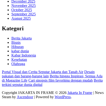
December 2025
November 2025
October 2025
September 2025
August 2025
Kategori
Berita Jakarta
Bisnis
Hiburan
kabar dunia
Kabar Indonesia
Kesehatan
Olahraga
Portal Visual dan Cerita Seputar Jakarta dan Tanah Air
Desain
pakaian dan barang-barang lain
Berita hingga Inspirasi, Semua Ada
di Magazine Life
Cari sinopsis film favoritmu dengan mudah
Berita
terkini seputar dunia digital
Copyright JAKARTA IN FRAME © 2026
Jakarta In Frame
| News
Steam by
Ascendoor
| Powered by
WordPress
.