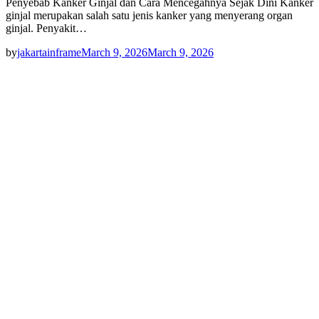
Penyebab Kanker Ginjal dan Cara Mencegahnya Sejak Dini Kanker
ginjal merupakan salah satu jenis kanker yang menyerang organ
ginjal. Penyakit…
by
jakartainframe
March 9, 2026
March 9, 2026