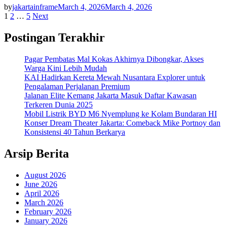
by
jakartainframe
March 4, 2026
March 4, 2026
Posts
1
2
…
5
Next
pagination
Postingan Terakhir
Pagar Pembatas Mal Kokas Akhirnya Dibongkar, Akses
Warga Kini Lebih Mudah
KAI Hadirkan Kereta Mewah Nusantara Explorer untuk
Pengalaman Perjalanan Premium
Jalanan Elite Kemang Jakarta Masuk Daftar Kawasan
Terkeren Dunia 2025
Mobil Listrik BYD M6 Nyemplung ke Kolam Bundaran HI
Konser Dream Theater Jakarta: Comeback Mike Portnoy dan
Konsistensi 40 Tahun Berkarya
Arsip Berita
August 2026
June 2026
April 2026
March 2026
February 2026
January 2026