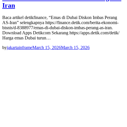
Iran
Baca artikel detikfinance, “Emas di Dubai Diskon Imbas Perang
AS-Iran” selengkapnya https://finance.detik.com/berita-ekonomi-
bisnis/d-8388977/emas-di-dubai-diskon-imbas-perang-as-iran.
Download Apps Detikcom Sekarang https://apps.detik.com/detik/
Harga emas Dubai turun…
by
jakartainframe
March 15, 2026
March 15, 2026